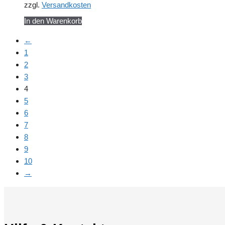
zzgl.
Versandkosten
In den Warenkorb
←
1
2
3
4
5
6
7
8
9
10
→