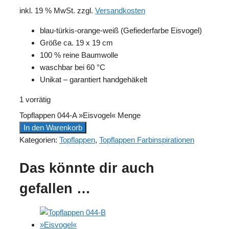
inkl. 19 % MwSt.
zzgl.
Versandkosten
blau-türkis-orange-weiß (Gefiederfarbe Eisvogel)
Größe ca. 19 x 19 cm
100 % reine Baumwolle
waschbar bei 60 °C
Unikat – garantiert handgehäkelt
1 vorrätig
Topflappen 044-A »Eisvogel« Menge
In den Warenkorb
Kategorien:
Topflappen
,
Topflappen Farbinspirationen
Das könnte dir auch
gefallen …